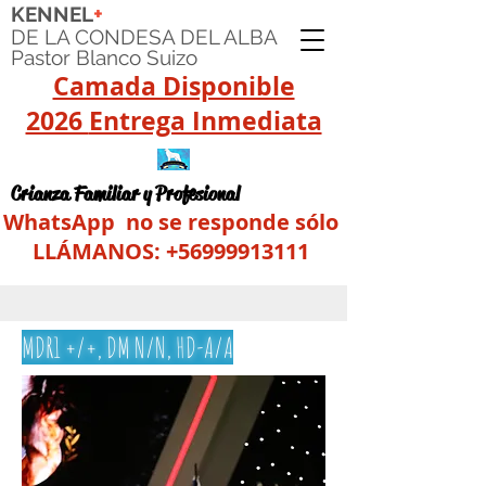
+
KENNEL
DE LA CONDESA DEL ALBA
Pastor Blanco Suizo
Camada Disponible
2026
Entrega Inmediata
Crianza Familiar y Profesional
WhatsApp no se responde sólo
LLÁMANOS:
+56999913111
MDR1 +/+, DM N/N, HD-A/A